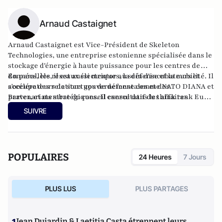
Arnaud Castaignet
Arnaud Castaignet est Vice-Président de Skeleton
Technologies, une entreprise estonienne spécialisée dans le
stockage d'énergie à haute puissance pour les centres de
données, les réseaux électriques, la défense et la mobilité. Il
En parallèle, il est aussi mentor au sein d'incubateurs et
s'occupe des relations gouvernementales et des
accélérateurs de startups de défense comme NATO DIANA et
partenariats stratégiques. Il exerce dans les affaires
Brave1, et membre du conseil consultatif du think tank Euro
publiques depuis 15 ans, ayant auparavant travaillé à Paris
Créative, spécialisé sur l'Europe centrale et orientale.
SUIVRE
et à Bruxelles.
POPULAIRES
24 Heures
7 Jours
PLUS LUS
PLUS PARTAGES
Jean Dujardin & Laetitia Casta étrennent leurs