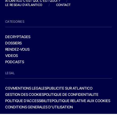
ATLANTICO C'EST QUI, C'EST QUOI ?
/
LE RESEAU D'ATLANTICO
/
CONTACT
CATEGORIES
DECRYPTAGES
DOSSIERS
RENDEZ-VOUS
VIDEOS
PODCASTS
LEGAL
CGV
MENTIONS LEGALES
PUBLICITE SUR ATLANTICO
GESTION DES COOKIES
POLITIQUE DE CONFIDENTIALITE
POLITIQUE D’ACCESSIBILITE
POLITIQUE RELATIVE AUX COOKIES
CONDITIONS GENERALES D’UTILISATION