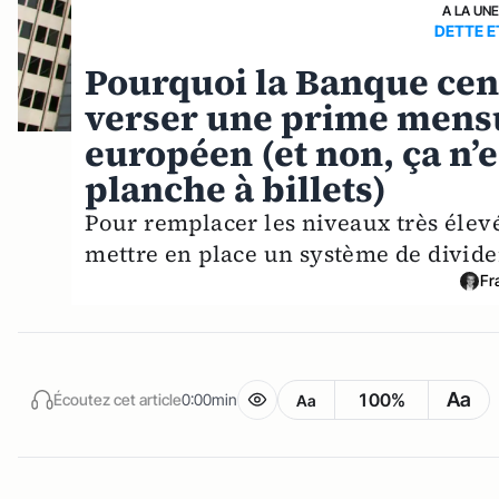
A LA UN
DETTE E
Pourquoi la Banque cen
verser une prime mensu
européen (et non, ça n’
planche à billets)
Pour remplacer les niveaux très élevé
mettre en place un système de divide
Fr
Aa
100%
Écoutez cet article
0:00min
Aa