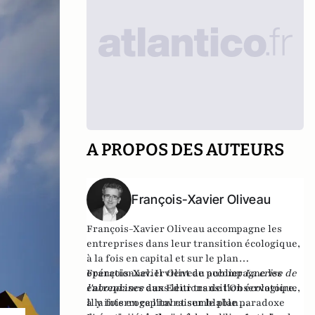
A PROPOS DES AUTEURS
François-Xavier Oliveau
François-Xavier Oliveau accompagne les
entreprises dans leur transition écologique,
à la fois en capital et sur le plan
opérationnel. Il vient de publier
François-Xavier Oliveau accompagne les
La crise de
l'abondance
entreprises dans leur transition écologique,
aux Editions de l'Observatoire.
Il y interroge l'invraisemblable paradoxe
à la fois en capital et sur le plan