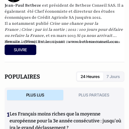
Jean-Paul Betbeze
est président de Betbeze Conseil SAS. Il a
également été Chef économiste et directeur des études
économiques de Crédit Agricole SA jusqu'en 2012.
Il a notamment publié
Crise une chance pour la
France
;
Crise : par ici la sortie
;
2012 : 100 jours pour défaire
ou refaire la France
, et en mars 2013
Si ça nous arrivait
demain...
Son site internet est le suivant :
(Plon). En
www.betbezeconseil.com
2016, il publie
La Guerre des Mondialisations
, aux
et en 2017 "La France, ce malade imaginaire"
éditions
Economica
SUIVRE
chez le même éditeur.
POPULAIRES
24 Heures
7 Jours
PLUS LUS
PLUS PARTAGES
1
Les Français moins riches que la moyenne
européenne pour la 3e année consécutive : jusqu'où
ira le grand déclassement ?