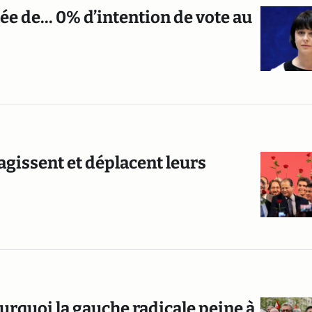
tée de... 0% d’intention de vote au
éagissent et déplacent leurs
rquoi la gauche radicale peine à