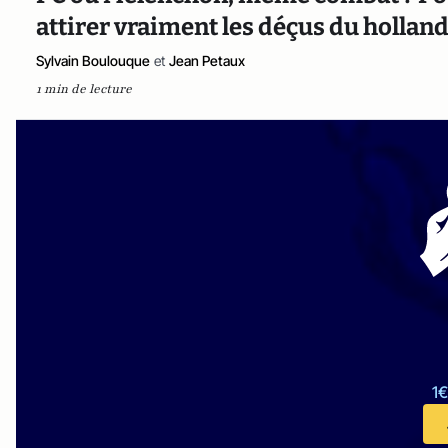
attirer vraiment les déçus du hollan
Sylvain Boulouque
et
Jean Petaux
1 min de lecture
1€