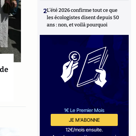
2
L’été 2026 confirme tout ce que
les écologistes disent depuis 50
ans : non, et voilà pourquoi
 de
1€ Le Premier Mois
JE M'ABONNE
12€/mois ensuite.