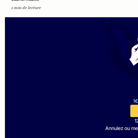
2 min de lecture
1€
1
Annulez ou me