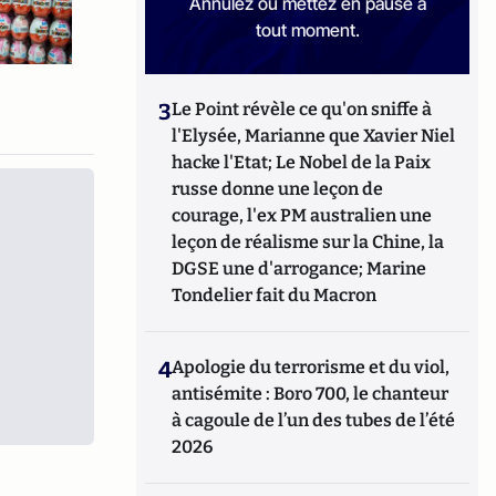
Annulez ou mettez en pause à
tout moment.
3
Le Point révèle ce qu'on sniffe à
l'Elysée, Marianne que Xavier Niel
hacke l'Etat; Le Nobel de la Paix
russe donne une leçon de
courage, l'ex PM australien une
leçon de réalisme sur la Chine, la
DGSE une d'arrogance; Marine
Tondelier fait du Macron
4
Apologie du terrorisme et du viol,
antisémite : Boro 700, le chanteur
à cagoule de l’un des tubes de l’été
2026