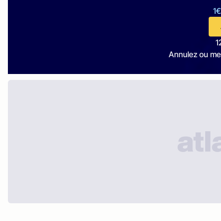
1€
1
Annulez ou me