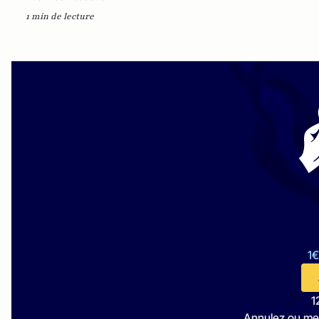
1 min de lecture
1€
1
Annulez ou me