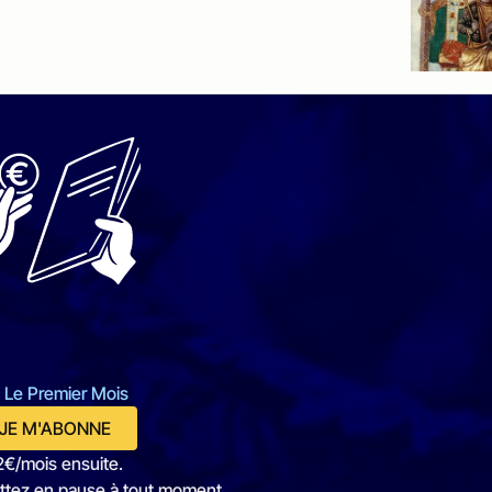
 Le Premier Mois
JE M'ABONNE
2€/mois ensuite.
ttez en pause à tout moment.