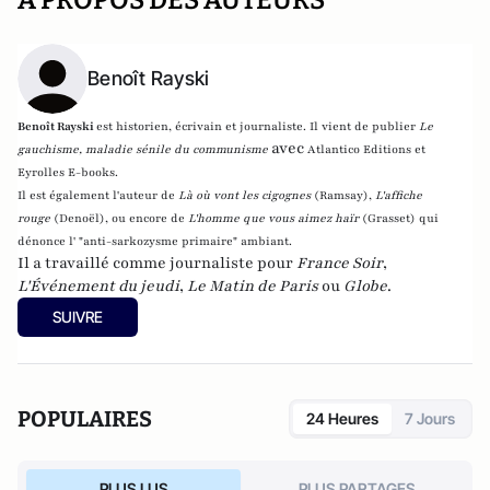
A PROPOS DES AUTEURS
Benoît Rayski
Benoît Rayski
est historien, écrivain et journaliste. Il vient de publier
Le
avec
gauchisme, maladie sénile du communisme
Atlantico Editions et
Eyrolles E-books.
Il est également l'auteur de
Là où vont les cigognes
(Ramsay),
L'affiche
rouge
(Denoël), ou encore de
L'homme que vous aimez haïr
(Grasset)
qui
dénonce l' "anti-sarkozysme primaire" ambiant.
Il a travaillé comme journaliste pour
France Soir
,
L'Événement du jeudi
,
Le Matin de Paris
ou
Globe
.
SUIVRE
POPULAIRES
24 Heures
7 Jours
PLUS LUS
PLUS PARTAGES