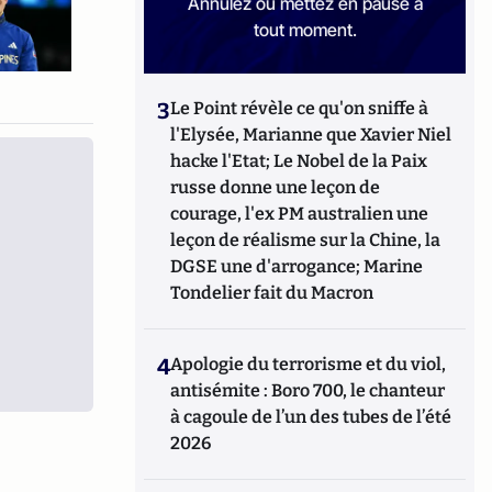
Annulez ou mettez en pause à
tout moment.
3
Le Point révèle ce qu'on sniffe à
l'Elysée, Marianne que Xavier Niel
hacke l'Etat; Le Nobel de la Paix
russe donne une leçon de
courage, l'ex PM australien une
leçon de réalisme sur la Chine, la
DGSE une d'arrogance; Marine
Tondelier fait du Macron
4
Apologie du terrorisme et du viol,
antisémite : Boro 700, le chanteur
à cagoule de l’un des tubes de l’été
2026