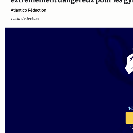
Atlantico Rédaction
1 min de lecture
1€
1