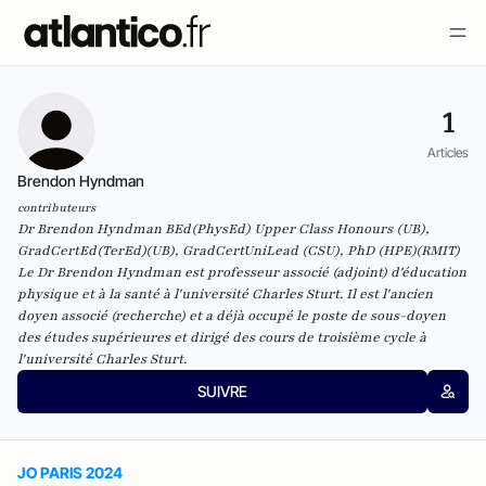
1
Articles
Brendon Hyndman
contributeurs
Dr Brendon Hyndman BEd(PhysEd) Upper Class Honours (UB),
GradCertEd(TerEd)(UB), GradCertUniLead (CSU), PhD (HPE)(RMIT)
Le Dr Brendon Hyndman est professeur associé (adjoint) d'éducation
physique et à la santé à l'université Charles Sturt. Il est l'ancien
doyen associé (recherche) et a déjà occupé le poste de sous-doyen
des études supérieures et dirigé des cours de troisième cycle à
l'université Charles Sturt.
SUIVRE
JO PARIS 2024