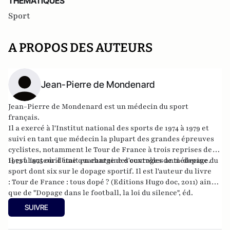
THEMATIQUES
Sport
A PROPOS DES AUTEURS
Jean-Pierre de Mondenard
Jean-Pierre de Mondenard est un médecin du sport
français.
Il a exercé à l'Institut national des sports de 1974 à 1979 et
suivi en tant que médecin la plupart des grandes épreuves
cyclistes, notamment le Tour de France à trois reprises de
1973 à 1975 où il était en charge des contrôles anti-dopage.
Il est l'auteur d'une quarantaine d'ouvrages de médecine du
sport dont six sur le dopage sportif. Il est l'auteur du livre
:
Tour de France : tous dopé ? (Editions Hugo doc, 2011)
ainsi
que de "Dopage dans le football, la loi du silence", éd.
Gawsewitch, 2010,
"33 vainqueurs du Tour de France face au dopage", éd.
SUIVRE
Hugo-Sport, 2011,
"Histoires extraordinaires des géants de la route", éd. Hugo-
Sport, 2012,
"Les Grandes Premières du Tour de France", éd. Hugo-Sport, 2013