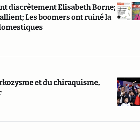
ent discrètement Elisabeth Borne;
allient; Les boomers ont ruiné la
 domestiques
arkozysme et du chiraquisme,
r