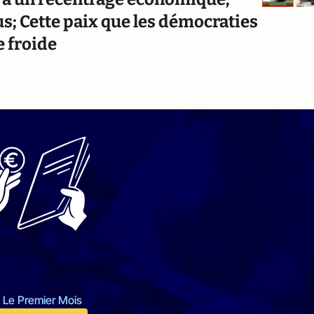
lus; Cette paix que les démocraties
e froide
 Le Premier Mois