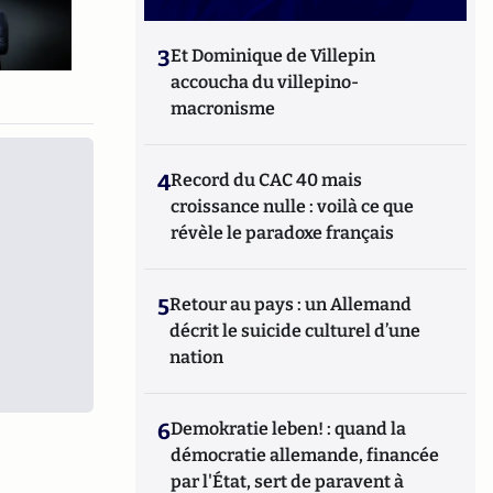
3
Et Dominique de Villepin
accoucha du villepino-
macronisme
4
Record du CAC 40 mais
croissance nulle : voilà ce que
révèle le paradoxe français
5
Retour au pays : un Allemand
décrit le suicide culturel d’une
nation
6
Demokratie leben! : quand la
démocratie allemande, financée
par l'État, sert de paravent à