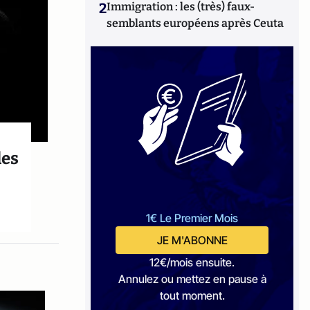
2
Immigration : les (très) faux-
semblants européens après Ceuta
les
1€ Le Premier Mois
JE M'ABONNE
12€/mois ensuite.
Annulez ou mettez en pause à
tout moment.