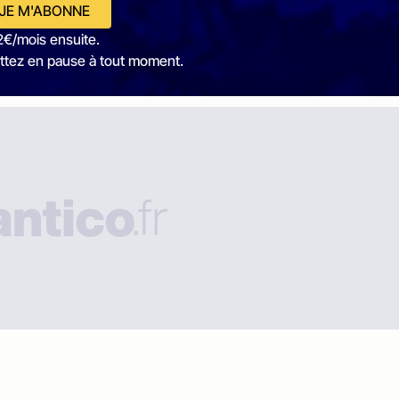
JE M'ABONNE
2€/mois ensuite.
ttez en pause à tout moment.