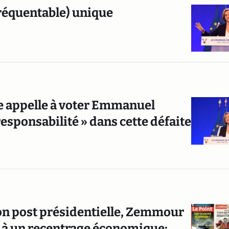
fréquentable) unique
se appelle à voter Emmanuel
esponsabilité » dans cette défaite
on post présidentielle, Zemmour
n à un recentrage économique;