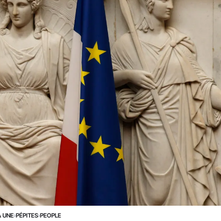
A UNE
›
PÉPITES
›
PEOPLE