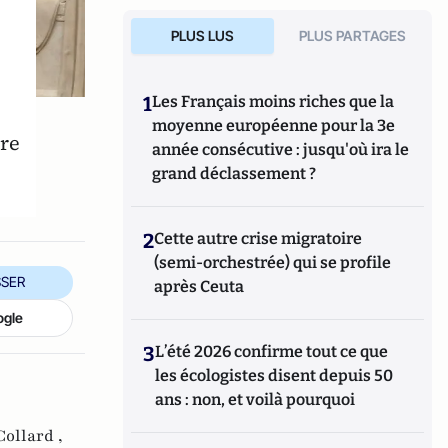
PLUS LUS
PLUS PARTAGES
1
Les Français moins riches que la
moyenne européenne pour la 3e
tre
année consécutive : jusqu'où ira le
grand déclassement ?
2
Cette autre crise migratoire
(semi-orchestrée) qui se profile
SER
après Ceuta
ogle
3
L’été 2026 confirme tout ce que
les écologistes disent depuis 50
ans : non, et voilà pourquoi
Collard ,