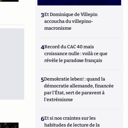
3
Et Dominique de Villepin
accoucha du villepino-
macronisme
4
Record du CAC 40 mais
croissance nulle : voilà ce que
révèle le paradoxe français
5
Demokratie leben! : quand la
démocratie allemande, financée
par l'État, sert de paravent à
l'extrémisme
6
Et si nos craintes sur les
habitudes de lecture de la