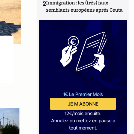
2
Immigration : les (très) faux-
semblants européens après Ceuta
1€ Le Premier Mois
JE M'ABONNE
12€/mois ensuite.
Annulez ou mettez en pause à
tout moment.