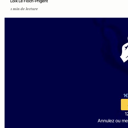
Loïk Le Floch-Prigent
1 min de lecture
1€
1
Annulez ou me