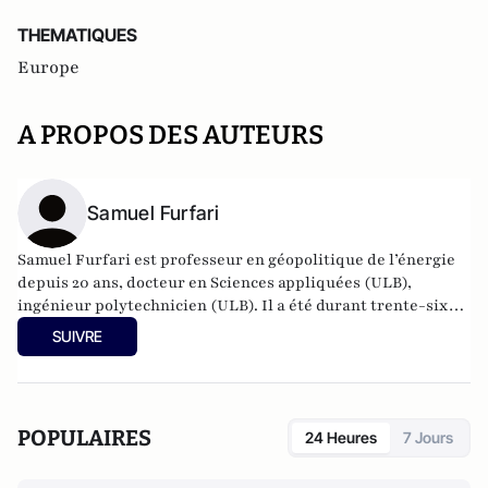
THEMATIQUES
Europe
A PROPOS DES AUTEURS
Samuel Furfari
Samuel Furfari est professeur en géopolitique de l’énergie
depuis 20 ans, docteur en Sciences appliquées (ULB),
ingénieur polytechnicien (ULB). Il a été durant trente-six
ans haut fonctionnaire à la Direction générale de l'énergie
SUIVRE
de la Commission européenne. Auteur de 18 livres.
POPULAIRES
24 Heures
7 Jours