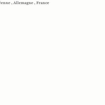
éenne ,
Allemagne ,
France