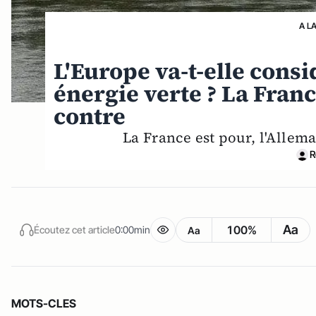
A L
L'Europe va-t-elle cons
énergie verte ? La Franc
contre
La France est pour, l'Allem
R
Aa
100%
Écoutez cet article
0:00min
Aa
MOTS-CLES