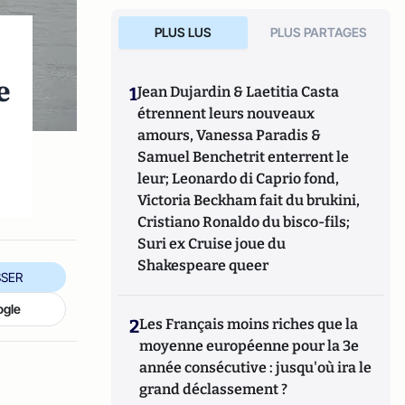
PLUS LUS
PLUS PARTAGES
e
1
Jean Dujardin & Laetitia Casta
étrennent leurs nouveaux
amours, Vanessa Paradis &
Samuel Benchetrit enterrent le
leur; Leonardo di Caprio fond,
Victoria Beckham fait du brukini,
Cristiano Ronaldo du bisco-fils;
Suri ex Cruise joue du
Shakespeare queer
SER
ogle
2
Les Français moins riches que la
moyenne européenne pour la 3e
année consécutive : jusqu'où ira le
grand déclassement ?