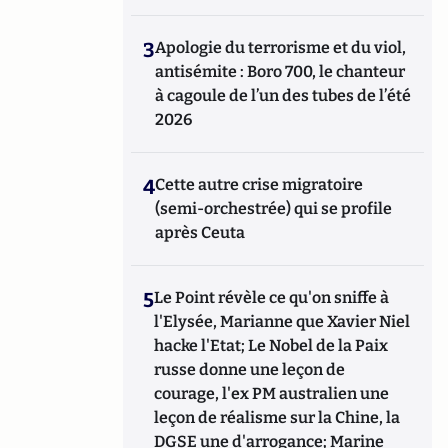
3
Apologie du terrorisme et du viol,
antisémite : Boro 700, le chanteur
à cagoule de l’un des tubes de l’été
2026
4
Cette autre crise migratoire
(semi-orchestrée) qui se profile
après Ceuta
5
Le Point révèle ce qu'on sniffe à
l'Elysée, Marianne que Xavier Niel
hacke l'Etat; Le Nobel de la Paix
russe donne une leçon de
courage, l'ex PM australien une
leçon de réalisme sur la Chine, la
DGSE une d'arrogance; Marine