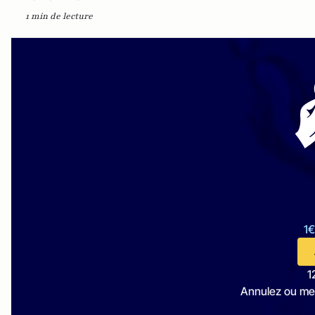
1 min de lecture
1€
1
Annulez ou me