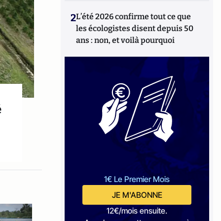
2
L’été 2026 confirme tout ce que
les écologistes disent depuis 50
ans : non, et voilà pourquoi
é
1€ Le Premier Mois
JE M'ABONNE
12€/mois ensuite.