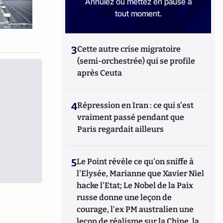
Annulez ou mettez en pause à
tout moment.
3
Cette autre crise migratoire
(semi-orchestrée) qui se profile
après Ceuta
4
Répression en Iran : ce qui s'est
vraiment passé pendant que
Paris regardait ailleurs
5
Le Point révèle ce qu'on sniffe à
l'Elysée, Marianne que Xavier Niel
hacke l'Etat; Le Nobel de la Paix
russe donne une leçon de
courage, l'ex PM australien une
leçon de réalisme sur la Chine, la