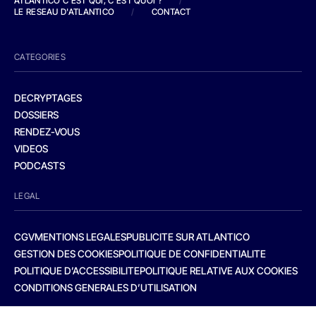
ATLANTICO C'EST QUI, C'EST QUOI ?
/
LE RESEAU D'ATLANTICO
/
CONTACT
CATEGORIES
DECRYPTAGES
DOSSIERS
RENDEZ-VOUS
VIDEOS
PODCASTS
LEGAL
CGV
MENTIONS LEGALES
PUBLICITE SUR ATLANTICO
GESTION DES COOKIES
POLITIQUE DE CONFIDENTIALITE
POLITIQUE D’ACCESSIBILITE
POLITIQUE RELATIVE AUX COOKIES
CONDITIONS GENERALES D’UTILISATION