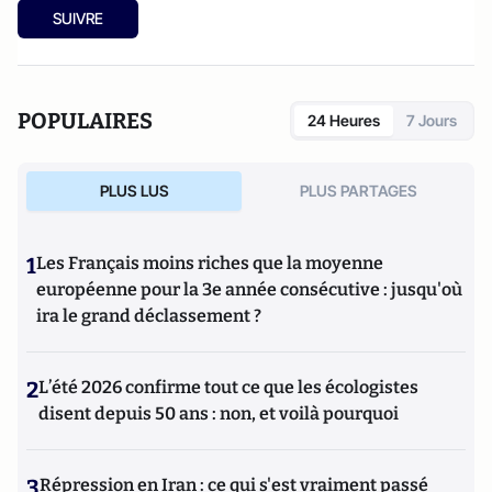
les médias sur les sujets liés à l'énergie.
SUIVRE
POPULAIRES
24 Heures
7 Jours
PLUS LUS
PLUS PARTAGES
1
Les Français moins riches que la moyenne
européenne pour la 3e année consécutive : jusqu'où
ira le grand déclassement ?
2
L’été 2026 confirme tout ce que les écologistes
disent depuis 50 ans : non, et voilà pourquoi
3
Répression en Iran : ce qui s'est vraiment passé