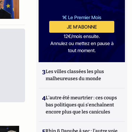
1€ Le Premier Mois
JE M'ABONNE
12€/mois ensuite.
Annulez ou mettez en pause à
tout moment.
3
Les villes classées les plus
malheureuses du monde
4
L'autre été meurtrier : ces coups
bas politiques qui s'enchaînent
encore plus que les canicules
5
Rhin & Danube à sec : l’autre voie