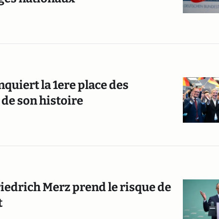
nquiert la 1ere place des
 de son histoire
riedrich Merz prend le risque de
t