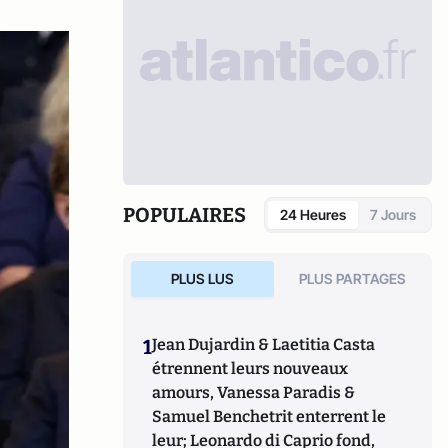
POPULAIRES
24 Heures
7 Jours
PLUS LUS
PLUS PARTAGES
1
Jean Dujardin & Laetitia Casta
étrennent leurs nouveaux
amours, Vanessa Paradis &
Samuel Benchetrit enterrent le
leur; Leonardo di Caprio fond,