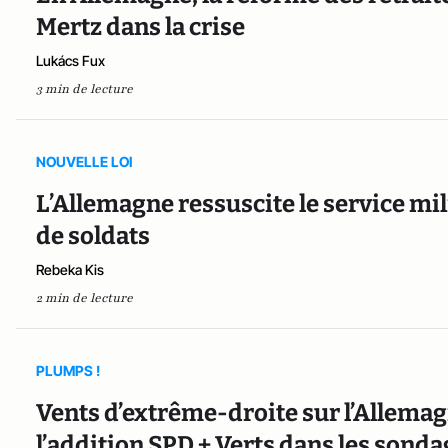
Mertz dans la crise
Lukács Fux
3 min de lecture
NOUVELLE LOI
L’Allemagne ressuscite le service mil
de soldats
Rebeka Kis
2 min de lecture
PLUMPS !
Vents d’extrême-droite sur l’Allemag
l’addition SPD + Verts dans les sond