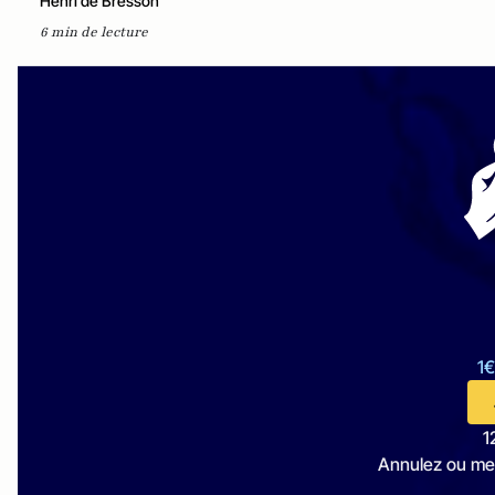
Henri de Bresson
6 min de lecture
1€
1
Annulez ou me