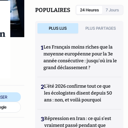
POPULAIRES
24 Heures
7 Jours
PLUS LUS
PLUS PARTAGES
on
1
Les Français moins riches que la
moyenne européenne pour la 3e
année consécutive : jusqu'où ira le
grand déclassement ?
2
L’été 2026 confirme tout ce que
les écologistes disent depuis 50
SER
ans : non, et voilà pourquoi
ogle
3
Répression en Iran : ce qui s'est
vraiment passé pendant que