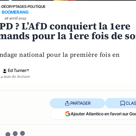
E
›
DÉCRYPTAGES
›
POLITIQUE
BOOMERANG
26 avril 2025
SPD ? L’AfD conquiert la 1ere
mands pour la 1ere fois de s
sondage national pour la première fois en
Ed Turner
4 min de lecture
PARTAGER
CLAS
Ajouter Atlantico en favori sur Go