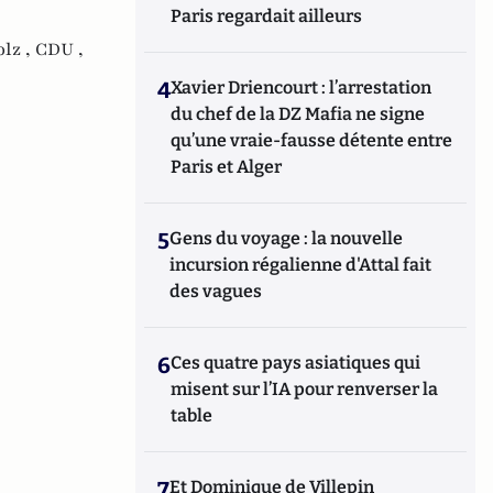
Paris regardait ailleurs
olz ,
CDU ,
4
Xavier Driencourt : l’arrestation
du chef de la DZ Mafia ne signe
qu’une vraie-fausse détente entre
Paris et Alger
5
Gens du voyage : la nouvelle
incursion régalienne d'Attal fait
des vagues
6
Ces quatre pays asiatiques qui
misent sur l’IA pour renverser la
table
7
Et Dominique de Villepin