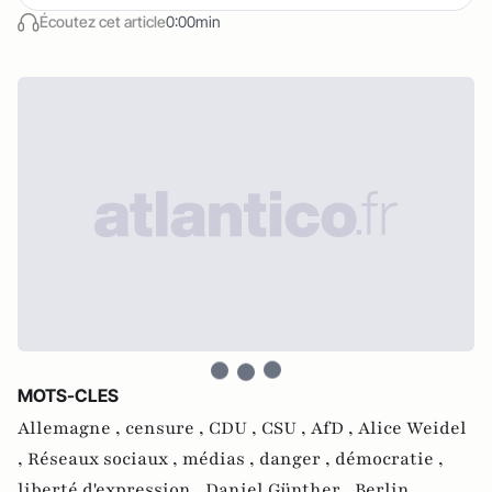
Écoutez cet article
0:00min
MOTS-CLES
Allemagne ,
censure ,
CDU ,
CSU ,
AfD ,
Alice Weidel
,
Réseaux sociaux ,
médias ,
danger ,
démocratie ,
liberté d'expression ,
Daniel Günther ,
Berlin