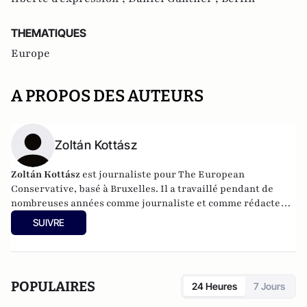
THEMATIQUES
Europe
A PROPOS DES AUTEURS
Zoltán Kottász
Zoltán Kottász
est journaliste pour The European
Conservative, basé à Bruxelles. Il a travaillé pendant de
nombreuses années comme journaliste et comme rédacteur
en chef du service étranger du quotidien hongrois Magyar
SUIVRE
Nemzet. Il s'intéresse principalement à la politique
européenne.
POPULAIRES
24 Heures
7 Jours