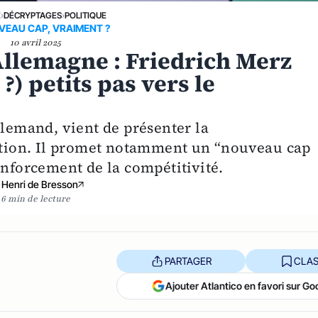
E
›
DÉCRYPTAGES
›
POLITIQUE
VEAU CAP, VRAIMENT ?
10 avril 2025
Allemagne : Friedrich Merz
?) petits pas vers le
llemand, vient de présenter la
lition. Il promet notamment un “nouveau cap
enforcement de la compétitivité.
Henri de Bresson
6 min de lecture
PARTAGER
CLAS
Ajouter Atlantico en favori sur Go