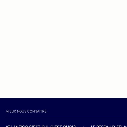
MIEUX NOUS CONNAITRE
ATLANTICO C'EST QUI, C'EST QUOI ?
/
LE RESEAU D'ATL