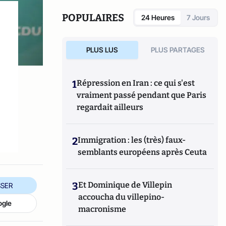
POPULAIRES
24 Heures
7 Jours
PLUS LUS
PLUS PARTAGES
1
Répression en Iran : ce qui s'est
vraiment passé pendant que Paris
regardait ailleurs
2
Immigration : les (très) faux-
semblants européens après Ceuta
3
Et Dominique de Villepin
SER
accoucha du villepino-
ogle
macronisme