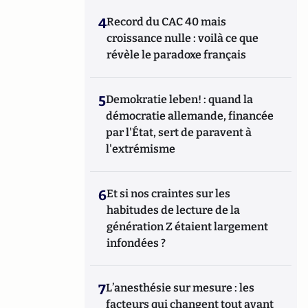
4
Record du CAC 40 mais
croissance nulle : voilà ce que
révèle le paradoxe français
5
Demokratie leben! : quand la
démocratie allemande, financée
par l'État, sert de paravent à
l'extrémisme
6
Et si nos craintes sur les
habitudes de lecture de la
génération Z étaient largement
infondées ?
7
L’anesthésie sur mesure : les
facteurs qui changent tout avant