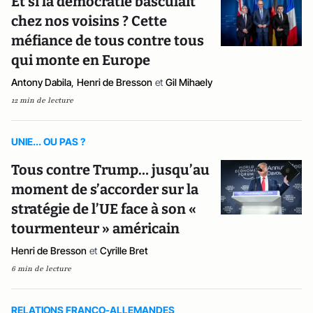
Et si la démocratie basculait
chez nos voisins ? Cette
méfiance de tous contre tous
qui monte en Europe
Antony Dabila
,
Henri de Bresson
et
Gil Mihaely
12 min de lecture
UNIE... OU PAS ?
Tous contre Trump… jusqu’au
moment de s’accorder sur la
stratégie de l’UE face à son «
tourmenteur » américain
Henri de Bresson
et
Cyrille Bret
6 min de lecture
RELATIONS FRANCO-ALLEMANDES