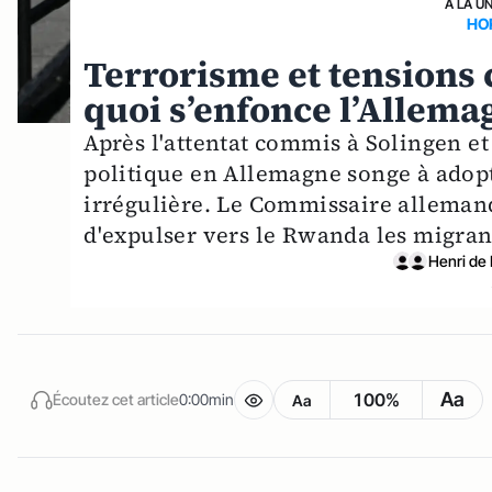
A LA U
HO
Terrorisme et tensions
quoi s’enfonce l’Allema
Après l'attentat commis à Solingen et 
politique en Allemagne songe à adopt
irrégulière. Le Commissaire alleman
d'expulser vers le Rwanda les migrant
Henri de
Aa
100%
Écoutez cet article
0:00min
Aa