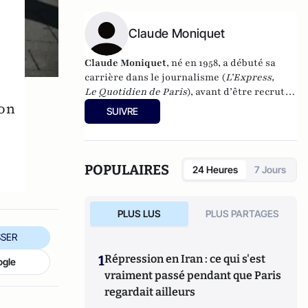
Claude Moniquet
Claude Moniquet
, né en 1958, a débuté sa
carrière dans le journalisme (
L’Express,
Le Quotidien de Paris
), avant d’être recruté
ion
par la Dgse pour devenir "agent de terrain"
SUIVRE
clandestin. Il exerce ainsi sous cette
couverture derrière le Rideau de fer à la fin
de l’ère soviétique, dans la Russie des
années Eltsine, dans la Yougoslavie en
POPULAIRES
24 Heures
7 Jours
guerre, au Moyen-Orient ou encore en
Afrique du Nord. En 2002, il cofonde une
société privée de renseignement et de
PLUS LUS
PLUS PARTAGES
sûreté : l’
European Strategic Intelligence
and Security Center.
De 2001 à 2004, il a été
SER
consultant spécial de CNN pour le
1
Répression en Iran : ce qui s'est
ogle
renseignement et le terrorisme, et est
vraiment passé pendant que Paris
aujourd’hui consultant d’iTélé et RTL. Il est
regardait ailleurs
l’auteur, notamment, de
Néo-djihadistes : Ils