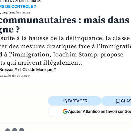
NE
›
DÉCRYPTAGES
›
EUROPE
RS DE CONTROLE ?
7 septembre 2024
 communautaires : mais dans
gne ?
suite à la hausse de la délinquance, la classe
er des mesures drastiques face à l’immigrat
d à l'immigration, Joachim Stamp, propose
s qui arrivent illégalement.
 Bresson
et
Claude Moniquet
12 min de lecture
PARTAGER
CLAS
Ajouter Atlantico en favori sur Go