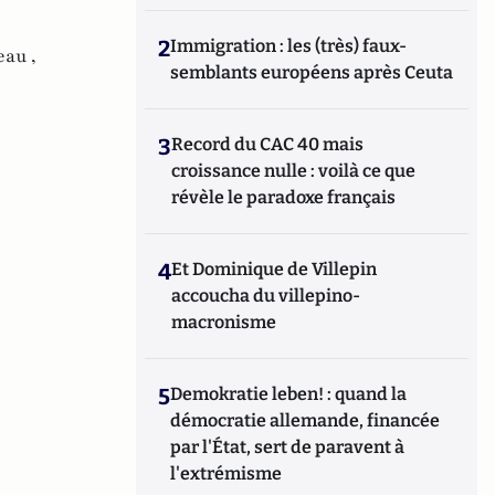
sont parmi nous
(Jourdan, 2013) et
Djihad :
d’Al-Qaïda à l’État islamique
(La Boîte à
2
Immigration : les (très) faux-
Pandore, 2015),
de
Daech, la Main du
eau ,
semblants européens après Ceuta
Diable
(Archipel, 2016) et, avec Genovefa Etienne, des
Services Secrets
pour les Nuls
(First, 2016). Il est
également scénariste de bandes dessinées
: Deux Hommes
en Guerre
(Lombard, 2017 et 2018).
Il réside à Bruxelles.
3
Record du CAC 40 mais
croissance nulle : voilà ce que
révèle le paradoxe français
4
Et Dominique de Villepin
accoucha du villepino-
macronisme
5
Demokratie leben! : quand la
démocratie allemande, financée
par l'État, sert de paravent à
l'extrémisme