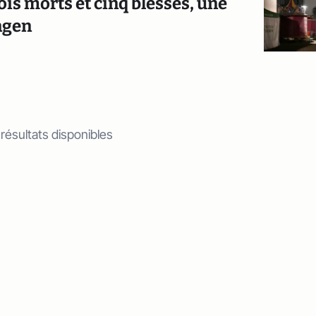
is morts et cinq blessés, une
ngen
 résultats disponibles