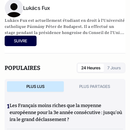
Lukács Fux
Lukács Fux est actuellement étudiant en droit à l'Université
catholique Pázmány Péter de Budapest. Il a effectué un
stage pendant la présidence hongroise du Conseil de l'Union
européenne et a effectué un stage au Parlement européen.
SUIVRE
POPULAIRES
24 Heures
7 Jours
PLUS LUS
PLUS PARTAGES
1
Les Français moins riches que la moyenne
européenne pour la 3e année consécutive : jusqu'où
ira le grand déclassement ?