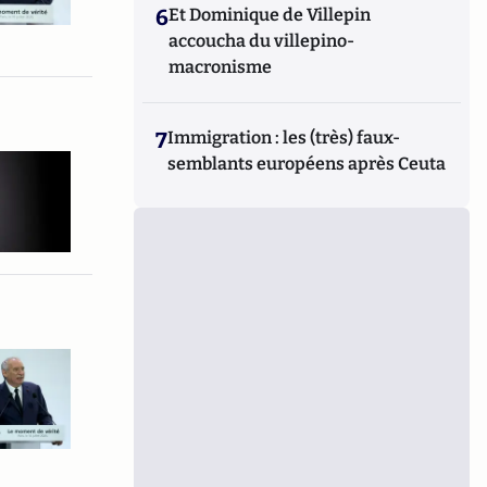
6
Et Dominique de Villepin
accoucha du villepino-
macronisme
7
Immigration : les (très) faux-
semblants européens après Ceuta