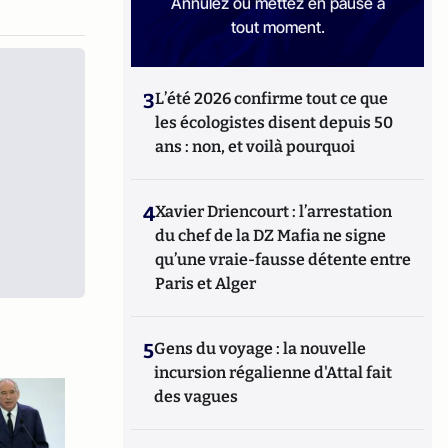
Annulez ou mettez en pause à
tout moment.
3
L’été 2026 confirme tout ce que
les écologistes disent depuis 50
ans : non, et voilà pourquoi
4
Xavier Driencourt : l’arrestation
du chef de la DZ Mafia ne signe
qu’une vraie-fausse détente entre
Paris et Alger
5
Gens du voyage : la nouvelle
incursion régalienne d'Attal fait
des vagues