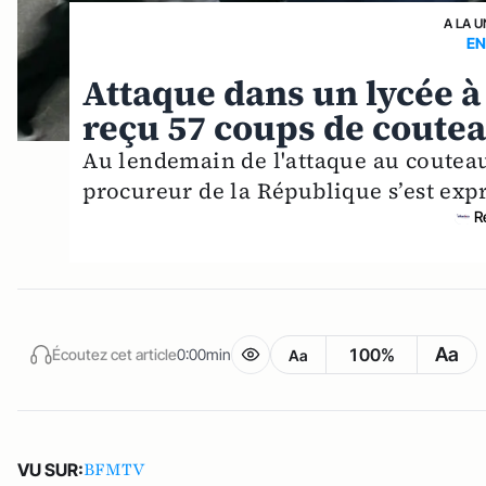
A LA U
EN
Attaque dans un lycée à
reçu 57 coups de coutea
Au lendemain de l'attaque au couteau
procureur de la République s’est exp
R
Aa
100%
Écoutez cet article
0:00min
Aa
BFMTV
VU SUR: