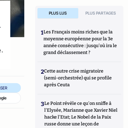
PLUS LUS
PLUS PARTAGES
a
1
Les Français moins riches que la
moyenne européenne pour la 3e
année consécutive : jusqu'où ira le
e.
grand déclassement ?
2
Cette autre crise migratoire
(semi-orchestrée) qui se profile
après Ceuta
SER
ogle
3
Le Point révèle ce qu'on sniffe à
l'Elysée, Marianne que Xavier Niel
hacke l'Etat; Le Nobel de la Paix
russe donne une leçon de