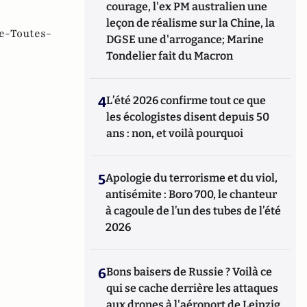
courage, l'ex PM australien une
leçon de réalisme sur la Chine, la
e-Toutes-
DGSE une d'arrogance; Marine
Tondelier fait du Macron
4
L’été 2026 confirme tout ce que
les écologistes disent depuis 50
ans : non, et voilà pourquoi
5
Apologie du terrorisme et du viol,
antisémite : Boro 700, le chanteur
à cagoule de l’un des tubes de l’été
2026
6
Bons baisers de Russie ? Voilà ce
qui se cache derrière les attaques
aux drones à l'aéroport de Leipzig