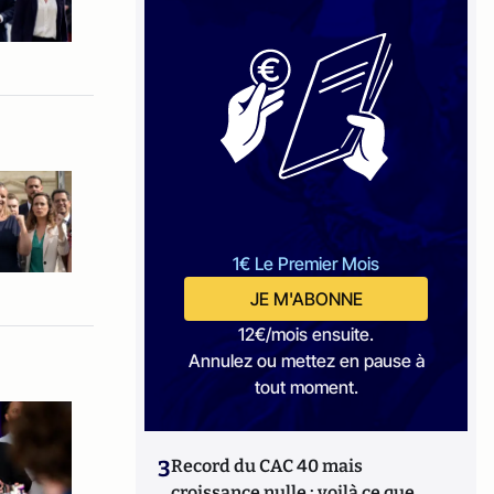
1€ Le Premier Mois
JE M'ABONNE
12€/mois ensuite.
Annulez ou mettez en pause à
tout moment.
3
Record du CAC 40 mais
croissance nulle : voilà ce que