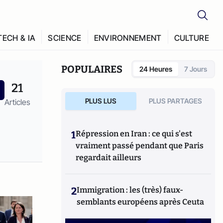
TECH & IA
SCIENCE
ENVIRONNEMENT
CULTURE
POPULAIRES
24 Heures
7 Jours
21
PLUS LUS
PLUS PARTAGES
Articles
1
Répression en Iran : ce qui s'est
vraiment passé pendant que Paris
regardait ailleurs
2
Immigration : les (très) faux-
semblants européens après Ceuta