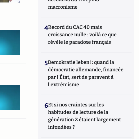
macronisme
4
Record du CAC 40 mais
croissance nulle : voilà ce que
révèle le paradoxe français
5
Demokratie leben! : quand la
démocratie allemande, financée
par l'État, sert de paravent à
l'extrémisme
6
Et si nos craintes sur les
habitudes de lecture de la
génération Z étaient largement
infondées ?