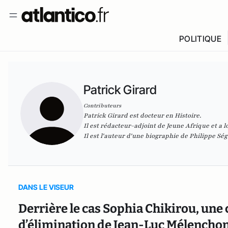
POLITIQUE
Patrick Girard
Contributeurs
Patrick Girard est docteur en Histoire.
Il est rédacteur-adjoint de Jeune Afrique et a
Il est l'auteur d'une biographie de Philippe Sé
DANS LE VISEUR
Derrière le cas Sophia Chikirou, un
d’élimination de Jean-Luc Mélenchon