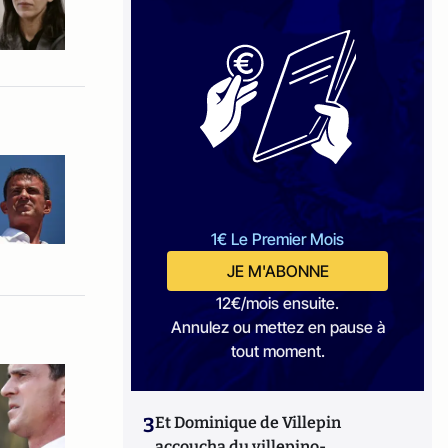
1€ Le Premier Mois
JE M'ABONNE
12€/mois ensuite.
Annulez ou mettez en pause à
tout moment.
3
Et Dominique de Villepin
accoucha du villepino-