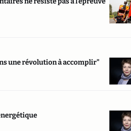
taires ne résiste pas à l’épreuve
ons une révolution à accomplir"
énergétique