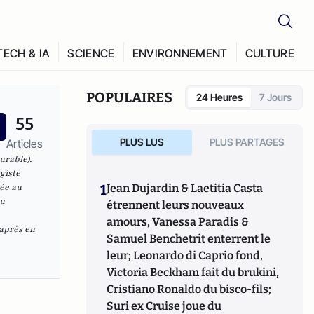
TECH & IA
SCIENCE
ENVIRONNEMENT
CULTURE
POPULAIRES
24 Heures
7 Jours
55
PLUS LUS
PLUS PARTAGES
Articles
urable).
giste
ée au
1
Jean Dujardin & Laetitia Casta
du
étrennent leurs nouveaux
amours, Vanessa Paradis &
après en
Samuel Benchetrit enterrent le
leur; Leonardo di Caprio fond,
Victoria Beckham fait du brukini,
Cristiano Ronaldo du bisco-fils;
Suri ex Cruise joue du