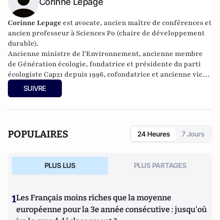
Corinne Lepage
Corinne Lepage
est avocate, ancien maître de conférences et
ancien professeur à Sciences Po (chaire de développement
durable).
Ancienne ministre de l'Environnement, ancienne membre
de Génération écologie, fondatrice et présidente du parti
écologiste Cap21 depuis 1996, cofondatrice et ancienne vice-
présidente du Mouvement démocrate jusqu'en mars 2010,
SUIVRE
elle est députée au Parlement européen de 2009 à 2014. En
2012, elle fonde l’association Essaim et l’année suivante, la
coopérative politique du Rassemblement citoyen. En 2014,
elle devient présidente du parti LRC - Cap21.
POPULAIRES
24 Heures
7 Jours
PLUS LUS
PLUS PARTAGES
1
Les Français moins riches que la moyenne
européenne pour la 3e année consécutive : jusqu'où