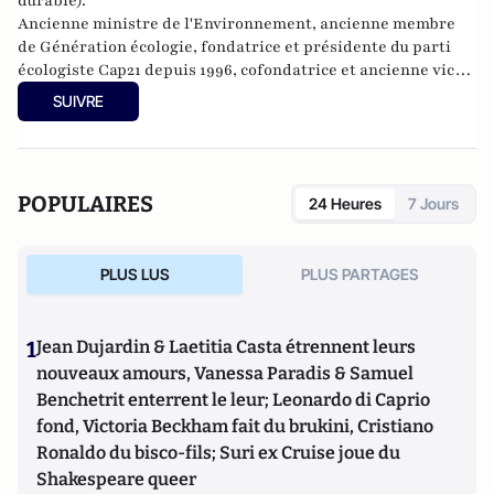
durable).
Ancienne ministre de l'Environnement, ancienne membre
de Génération écologie, fondatrice et présidente du parti
écologiste Cap21 depuis 1996, cofondatrice et ancienne vice-
présidente du Mouvement démocrate jusqu'en mars 2010,
SUIVRE
elle est députée au Parlement européen de 2009 à 2014. En
2012, elle fonde l’association Essaim et l’année suivante, la
coopérative politique du Rassemblement citoyen. En 2014,
elle devient présidente du parti LRC - Cap21.
POPULAIRES
24 Heures
7 Jours
PLUS LUS
PLUS PARTAGES
1
Jean Dujardin & Laetitia Casta étrennent leurs
nouveaux amours, Vanessa Paradis & Samuel
Benchetrit enterrent le leur; Leonardo di Caprio
fond, Victoria Beckham fait du brukini, Cristiano
Ronaldo du bisco-fils; Suri ex Cruise joue du
Shakespeare queer