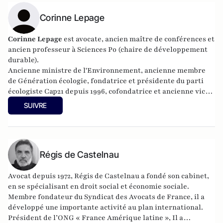
Corinne Lepage
Corinne Lepage
est avocate, ancien maître de conférences et
ancien professeur à Sciences Po (chaire de développement
durable).
Ancienne ministre de l'Environnement, ancienne membre
de Génération écologie, fondatrice et présidente du parti
écologiste Cap21 depuis 1996, cofondatrice et ancienne vice-
présidente du Mouvement démocrate jusqu'en mars 2010,
SUIVRE
elle est députée au Parlement européen de 2009 à 2014. En
2012, elle fonde l’association Essaim et l’année suivante, la
coopérative politique du Rassemblement citoyen. En 2014,
elle devient présidente du parti LRC - Cap21.
Régis de Castelnau
Avocat depuis 1972, Régis de Castelnau a fondé son cabinet,
en se spécialisant en droit social et économie sociale.
Membre fondateur du Syndicat des Avocats de France, il a
développé une importante activité au plan international.
Président de l’ONG « France Amérique latine », Il a