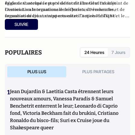
également occupé le poste de Secrétaire Général Adjoint de
Régis de Castelnau est président de l’Institut Droit et
l’Association Internationale des Juristes Démocrates,
Gestion Locale organisme de réflexion, de recherche et de
organisation ayant statut consultatif auprès de l’ONU.
formation dédié aux rapports entre l’Action Publique et le
Droit.
SUIVRE
POPULAIRES
24 Heures
7 Jours
PLUS LUS
PLUS PARTAGES
1
Jean Dujardin & Laetitia Casta étrennent leurs
nouveaux amours, Vanessa Paradis & Samuel
Benchetrit enterrent le leur; Leonardo di Caprio
fond, Victoria Beckham fait du brukini, Cristiano
Ronaldo du bisco-fils; Suri ex Cruise joue du
Shakespeare queer