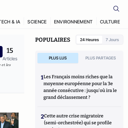
TECH & IA
SCIENCE
ENVIRONNEMENT
CULTURE
POPULAIRES
24 Heures
7 Jours
15
PLUS LUS
PLUS PARTAGES
Articles
 et les
1
Les Français moins riches que la
moyenne européenne pour la 3e
année consécutive : jusqu'où ira le
grand déclassement ?
2
Cette autre crise migratoire
(semi-orchestrée) qui se profile