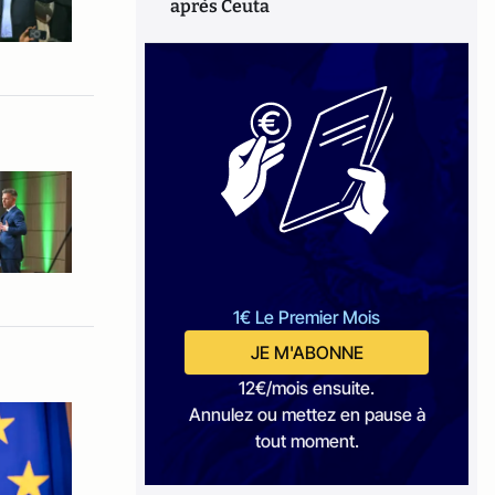
après Ceuta
1€ Le Premier Mois
JE M'ABONNE
12€/mois ensuite.
Annulez ou mettez en pause à
tout moment.