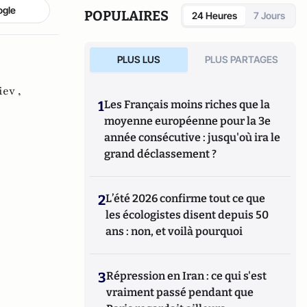
ogle
POPULAIRES
24 Heures
7 Jours
PLUS LUS
PLUS PARTAGES
iev ,
1
Les Français moins riches que la
moyenne européenne pour la 3e
année consécutive : jusqu'où ira le
grand déclassement ?
2
L’été 2026 confirme tout ce que
les écologistes disent depuis 50
ans : non, et voilà pourquoi
3
Répression en Iran : ce qui s'est
vraiment passé pendant que