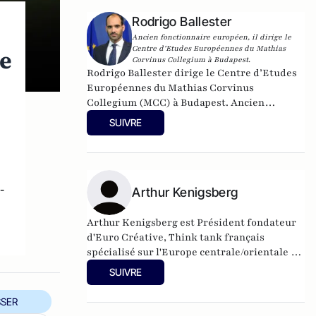
Rodrigo Ballester
Ancien fonctionnaire européen, il dirige le
Centre d’Etudes Européennes du Mathias
re
Corvinus Collegium à Budapest.
Rodrigo Ballester dirige le Centre d’Etudes
Européennes du Mathias Corvinus
Collegium (MCC) à Budapest. Ancien
fonctionnaire européen issu du Collège
SUIVRE
d’Europe, il a notamment été membre de
cabinet du Commissaire à l’Éducation et à la
Culture de 2014 à 2019. Twitter :
@rodballester
-
Arthur Kenigsberg
Arthur Kenigsberg est Président fondateur
d'Euro Créative, Think tank français
spécialisé sur l'Europe centrale/orientale et
les Balkans.
SUIVRE
SER