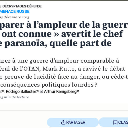
E
›
DÉCRYPTAGES
›
DÉFENSE
MENACE RUSSE
13 décembre 2025
arer à l’ampleur de la guer
ont connue » avertit le chef
de paranoïa, quelle part de
parer à une guerre d’ampleur comparable à
néral de l’OTAN, Mark Rutte, a ravivé le débat
e preuve de lucidité face au danger, ou cède-t
 conséquences politiques lourdes ?
i
,
Rodrigo Ballester
et
Arthur Kenigsberg
13 min de lecture
PARTAGER
CLAS