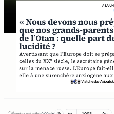
A LA UN
« Nous devons nous prép
que nos grands-parents 
de l’Otan : quelle part 
lucidité ?
Avertissant que l’Europe doit se pré
celles du XXᵉ siècle, le secrétaire gé
sur la menace russe. L’Europe fait-ell
elle à une surenchère anxiogène aux
Viatcheslav Avioutski
Aa
100%
Écoutez cet article
0:00min
Aa