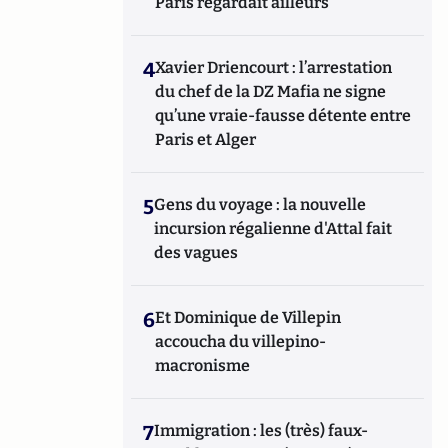
Paris regardait ailleurs
4
Xavier Driencourt : l’arrestation
du chef de la DZ Mafia ne signe
qu’une vraie-fausse détente entre
Paris et Alger
5
Gens du voyage : la nouvelle
incursion régalienne d'Attal fait
des vagues
6
Et Dominique de Villepin
accoucha du villepino-
macronisme
7
Immigration : les (très) faux-