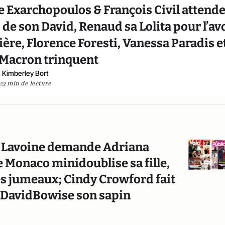
 Exarchopoulos & François Civil attend
 de son David, Renaud sa Lolita pour l’av
bière, Florence Foresti, Vanessa Paradis e
 Macron trinquent
Kimberley Bort
23 min de lecture
c Lavoine demande Adriana
Monaco minidoublise sa fille,
es jumeaux; Cindy Crowford fait
 DavidBowise son sapin