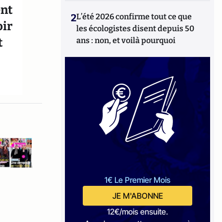
ent
2
L’été 2026 confirme tout ce que
oir
les écologistes disent depuis 50
t
ans : non, et voilà pourquoi
1€ Le Premier Mois
JE M'ABONNE
12€/mois ensuite.