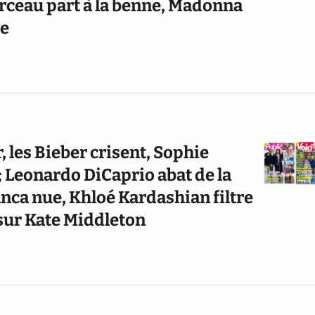
arceau part à la benne, Madonna
re
 les Bieber crisent, Sophie
eonardo DiCaprio abat de la
ca nue, Khloé Kardashian filtre
 sur Kate Middleton