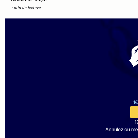
1 min de lecture
1€
1
Annulez ou me