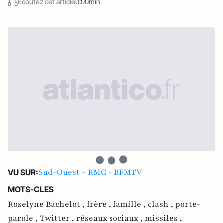
Écoutez cet article
0:00min
Sud-Ouest - RMC - BFMTV
VU SUR:
MOTS-CLES
Roselyne Bachelot ,
frère ,
famille ,
clash ,
porte-
parole ,
Twitter ,
réseaux sociaux ,
missiles ,