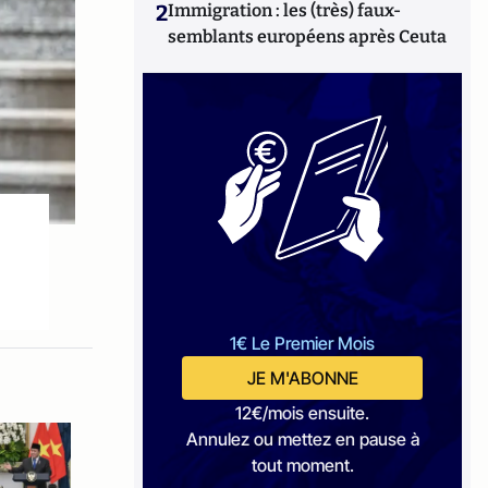
2
Immigration : les (très) faux-
semblants européens après Ceuta
1€ Le Premier Mois
JE M'ABONNE
12€/mois ensuite.
Annulez ou mettez en pause à
tout moment.