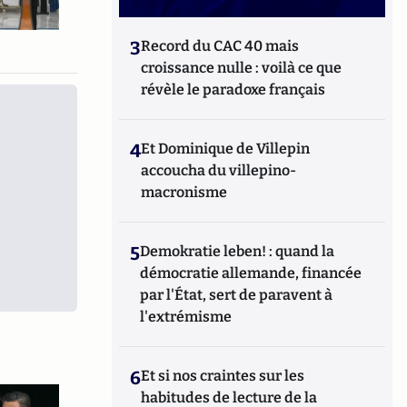
3
Record du CAC 40 mais
croissance nulle : voilà ce que
révèle le paradoxe français
4
Et Dominique de Villepin
accoucha du villepino-
macronisme
5
Demokratie leben! : quand la
démocratie allemande, financée
par l'État, sert de paravent à
l'extrémisme
6
Et si nos craintes sur les
habitudes de lecture de la