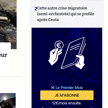
2
Cette autre crise migratoire
(semi-orchestrée) qui se profile
après Ceuta
eur
1€ Le Premier Mois
JE M'ABONNE
12€/mois ensuite.