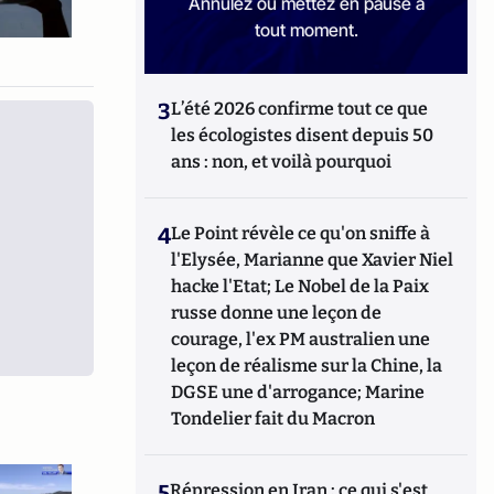
Annulez ou mettez en pause à
tout moment.
3
L’été 2026 confirme tout ce que
les écologistes disent depuis 50
ans : non, et voilà pourquoi
4
Le Point révèle ce qu'on sniffe à
l'Elysée, Marianne que Xavier Niel
hacke l'Etat; Le Nobel de la Paix
russe donne une leçon de
courage, l'ex PM australien une
leçon de réalisme sur la Chine, la
DGSE une d'arrogance; Marine
Tondelier fait du Macron
5
Répression en Iran : ce qui s'est