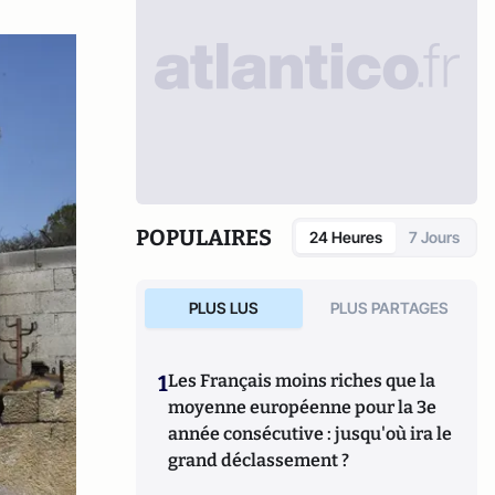
POPULAIRES
24 Heures
7 Jours
PLUS LUS
PLUS PARTAGES
1
Les Français moins riches que la
moyenne européenne pour la 3e
année consécutive : jusqu'où ira le
grand déclassement ?