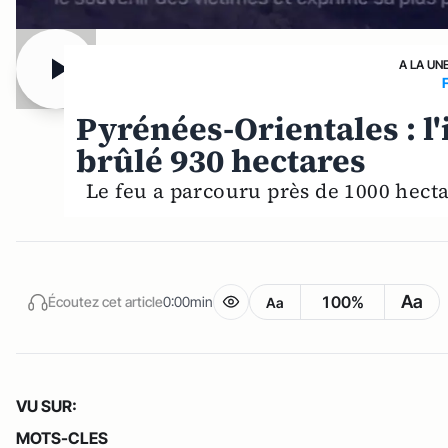
A LA UN
Pyrénées-Orientales : l'
brûlé 930 hectares
Le feu a parcouru près de 1000 hect
Aa
100%
Écoutez cet article
0:00min
Aa
VU SUR:
MOTS-CLES