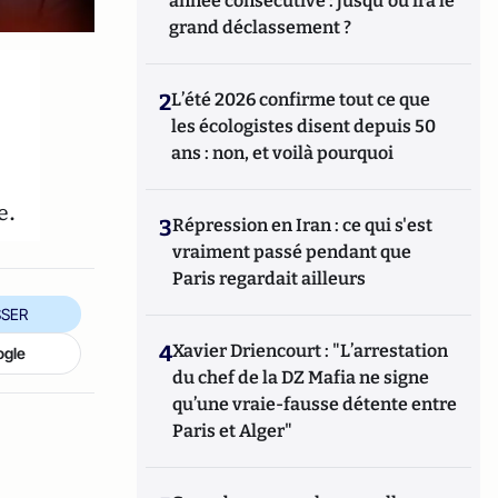
année consécutive : jusqu'où ira le
grand déclassement ?
2
L’été 2026 confirme tout ce que
les écologistes disent depuis 50
ans : non, et voilà pourquoi
e.
3
Répression en Iran : ce qui s'est
vraiment passé pendant que
Paris regardait ailleurs
SER
4
Xavier Driencourt : "L’arrestation
ogle
du chef de la DZ Mafia ne signe
qu’une vraie-fausse détente entre
Paris et Alger"