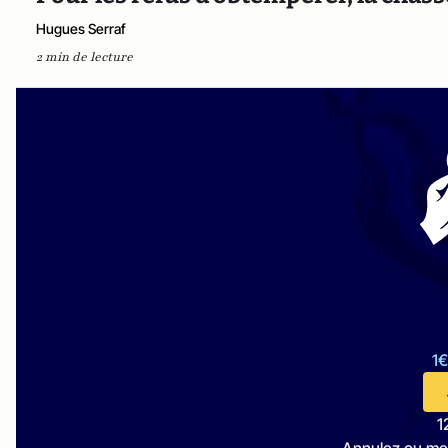
Hugues Serraf
2 min de lecture
1€
1
Annulez ou me