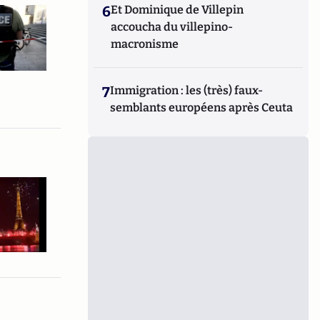
6
Et Dominique de Villepin
accoucha du villepino-
macronisme
7
Immigration : les (très) faux-
semblants européens après Ceuta