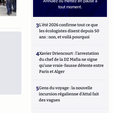
Annulez ou mettez en pause à
tout moment.
3
L’été 2026 confirme tout ce que
les écologistes disent depuis 50
ans : non, et voilà pourquoi
4
Xavier Driencourt : l’arrestation
du chef de la DZ Mafia ne signe
qu’une vraie-fausse détente entre
Paris et Alger
5
Gens du voyage : la nouvelle
incursion régalienne d'Attal fait
des vagues