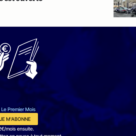
 Le Premier Mois
JE M'ABONNE
2€/mois ensuite.
ttez en pause à tout moment.