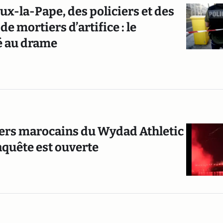
ux-la-Pape, des policiers et des
e mortiers d’artifice : le
ré au drame
rters marocains du Wydad Athletic
enquête est ouverte