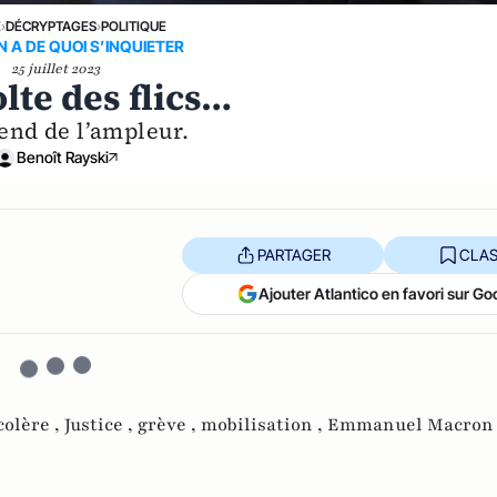
E
›
DÉCRYPTAGES
›
POLITIQUE
 A DE QUOI S’INQUIETER
25 juillet 2023
lte des flics…
rend de l’ampleur.
Benoît Rayski
PARTAGER
CLAS
Ajouter Atlantico en favori sur Go
colère ,
Justice ,
grève ,
mobilisation ,
Emmanuel Macron