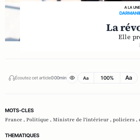
A LA UN
DARMANIN
La révo
Elle p
Aa
100%
Écoutez cet article
0:00min
Aa
MOTS-CLES
France ,
Politique ,
Ministre de l'intérieur ,
policiers ,
THEMATIQUES