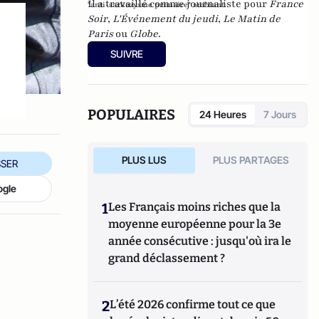
Il a travaillé comme journaliste pour
France
"anti-sarkozysme primaire" ambiant.
Soir
,
L'Événement du jeudi
,
Le Matin de
Paris
ou
Globe
.
SUIVRE
POPULAIRES
24 Heures
7 Jours
PLUS LUS
PLUS PARTAGES
SER
ogle
1
Les Français moins riches que la
moyenne européenne pour la 3e
année consécutive : jusqu'où ira le
grand déclassement ?
2
L’été 2026 confirme tout ce que