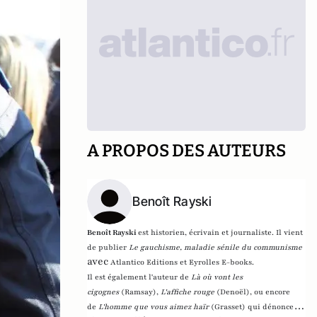
A PROPOS DES AUTEURS
Benoît Rayski
Benoît Rayski
est historien, écrivain et journaliste. Il vient
de publier
Le gauchisme, maladie sénile du communisme
avec
Atlantico Editions et Eyrolles E-books.
Il est également l'auteur de
Là où vont les
cigognes
(Ramsay),
L'affiche rouge
(Denoël), ou encore
de
L'homme que vous aimez haïr
(Grasset)
qui dénonce l'