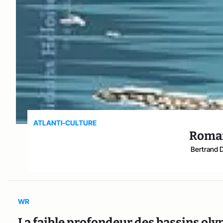
ATLANTI-CULTURE
Roman
Bertrand 
WR
La faible profondeur des bassins oly