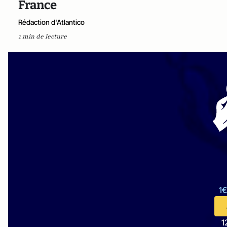
France
Rédaction d'Atlantico
1 min de lecture
1€
1