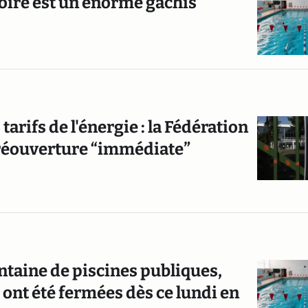
toire est un énorme gâchis
tarifs de l'énergie : la Fédération
 réouverture “immédiate”
entaine de piscines publiques,
, ont été fermées dès ce lundi en