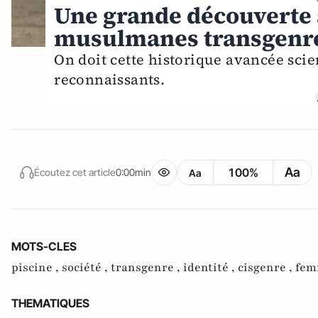
Une grande découverte a
musulmanes transgenr
On doit cette historique avancée sci
reconnaissants.
Aa
100%
Écoutez cet article
0:00min
Aa
MOTS-CLES
piscine ,
société ,
transgenre ,
identité ,
cisgenre ,
fem
THEMATIQUES