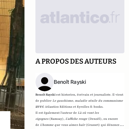
A PROPOS DES AUTEURS
Benoît Rayski
Benoît Rayski
est historien, écrivain et journaliste. Il vient
de publier
Le gauchisme, maladie sénile du communisme
avec
Atlantico Editions et Eyrolles E-books.
Il est également l'auteur de
Là où vont les
cigognes
(Ramsay),
L'affiche rouge
(Denoël), ou encore
de
L'homme que vous aimez haïr
(Grasset)
qui dénonce l'