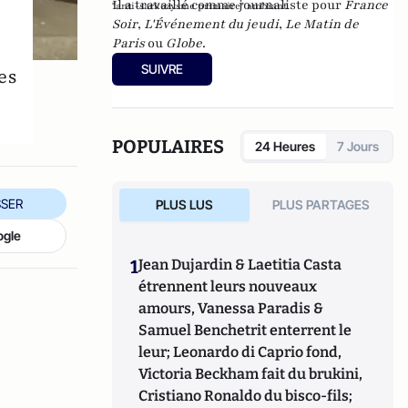
Il a travaillé comme journaliste pour
France
"anti-sarkozysme primaire" ambiant.
Soir
,
L'Événement du jeudi
,
Le Matin de
Paris
ou
Globe
.
SUIVRE
es
POPULAIRES
24 Heures
7 Jours
SER
PLUS LUS
PLUS PARTAGES
ogle
1
Jean Dujardin & Laetitia Casta
étrennent leurs nouveaux
amours, Vanessa Paradis &
Samuel Benchetrit enterrent le
leur; Leonardo di Caprio fond,
Victoria Beckham fait du brukini,
Cristiano Ronaldo du bisco-fils;