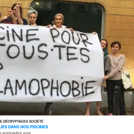
NE
›
DÉCRYPTAGES
›
SOCIÉTÉ
UES DANS NOS PISCINES
5 septembre 2019