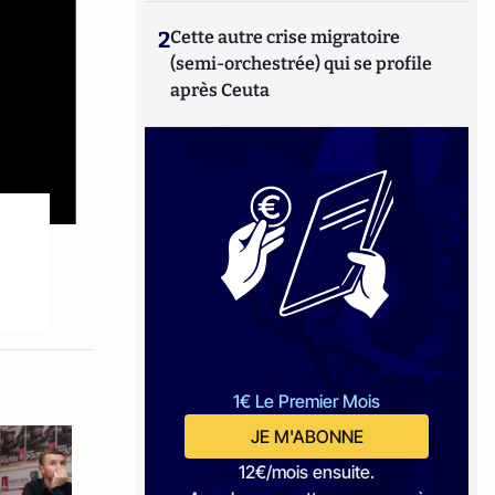
2
Cette autre crise migratoire
(semi-orchestrée) qui se profile
après Ceuta
1€ Le Premier Mois
JE M'ABONNE
12€/mois ensuite.