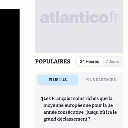
POPULAIRES
24 Heures
7 Jours
PLUS LUS
PLUS PARTAGES
1
Les Français moins riches que la
moyenne européenne pour la 3e
année consécutive : jusqu'où ira le
grand déclassement ?