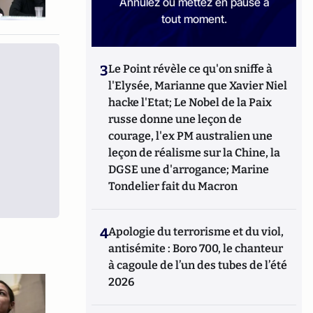
Annulez ou mettez en pause à
tout moment.
3
Le Point révèle ce qu'on sniffe à
l'Elysée, Marianne que Xavier Niel
hacke l'Etat; Le Nobel de la Paix
russe donne une leçon de
courage, l'ex PM australien une
leçon de réalisme sur la Chine, la
DGSE une d'arrogance; Marine
Tondelier fait du Macron
4
Apologie du terrorisme et du viol,
antisémite : Boro 700, le chanteur
à cagoule de l’un des tubes de l’été
2026