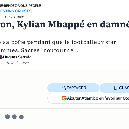
NE
›
RENDEZ-VOUS
›
PEOPLE
ESTINS CROISES
11 avril 2025
ron, Kylian Mbappé en damn
 sa boîte pendant que le footballeur star
mmes. Sacrée "routourne"...
Hugues Serraf
2 min de lecture
PARTAGER
CLAS
Ajouter Atlantico en favori sur Go