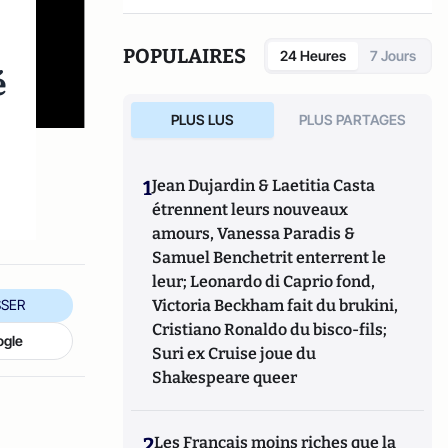
POPULAIRES
24 Heures
7 Jours
é
PLUS LUS
PLUS PARTAGES
1
Jean Dujardin & Laetitia Casta
étrennent leurs nouveaux
amours, Vanessa Paradis &
Samuel Benchetrit enterrent le
leur; Leonardo di Caprio fond,
Victoria Beckham fait du brukini,
SER
Cristiano Ronaldo du bisco-fils;
ogle
Suri ex Cruise joue du
Shakespeare queer
2
Les Français moins riches que la