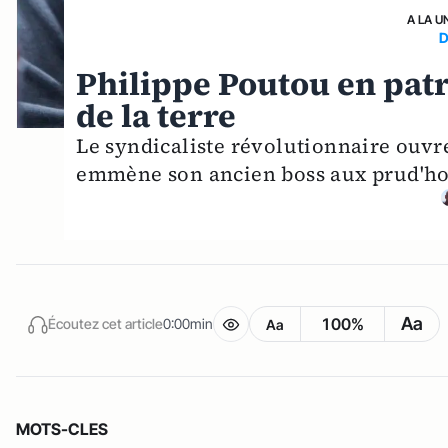
A LA U
D
Philippe Poutou en pat
de la terre
Le syndicaliste révolutionnaire ouvre
emmène son ancien boss aux prud'ho
Aa
100%
Écoutez cet article
0:00min
Aa
MOTS-CLES